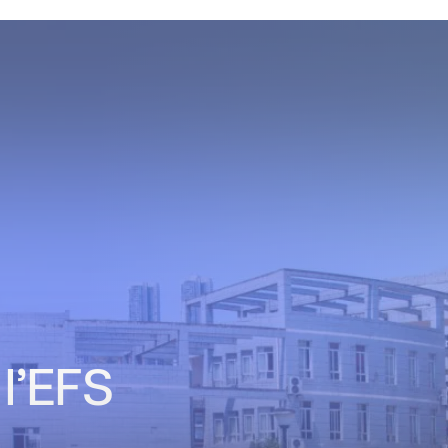
Formations Universitaires
Actualités de l’ESM
Institut de Formation des Cadres de Santé
Actualités de la santé
Management de soins
Emploi
Santé mentale
Soins : pratiques, innovation et recherche
l’EFS