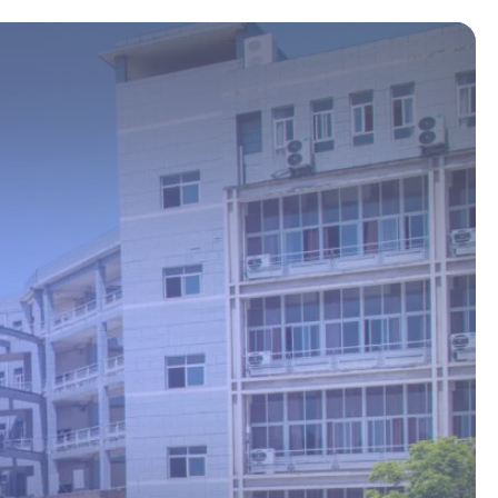
Mémoires – Diplôme Cadre de
Santé
Projets managériaux – Master
2ème année