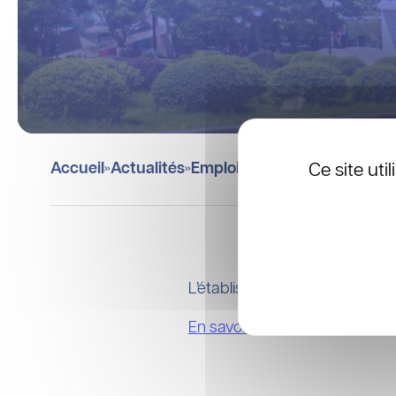
Ce site ut
Accueil
Actualités
Emploi
Poste de cadre à l’E
»
»
»
L’établissement français du s
En savoir +