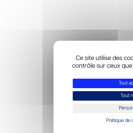
Ce site utilise des c
contrôle sur ceux que
Tout a
Tout 
Person
Politique de 