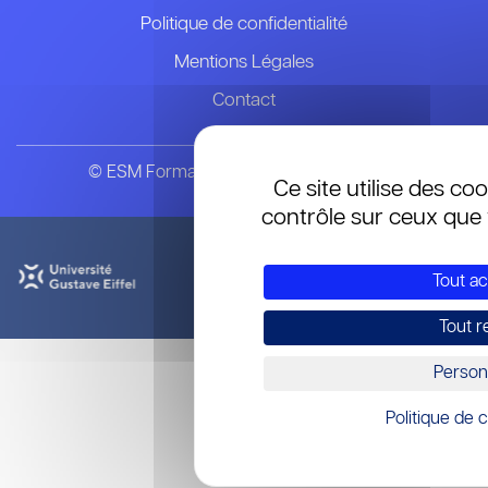
Politique de confidentialité
Mentions Légales
Contact
© ESM Formation & Recherche en Soins
Ce site utilise des co
contrôle sur ceux que 
Tout a
Tout r
Person
Politique de c