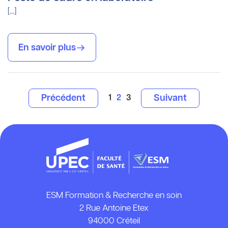
[…]
En savoir plus
Précédent
Suivant
1
2
3
Aller à la page précédente
Aller à la pag
Aller à la page
Aller à la page
Aller à la page
ESM Formation & Recherche en soin
2 Rue Antoine Etex
94000 Créteil