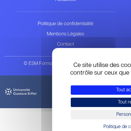
Politique de confidentialité
Mentions Légales
Contact
© ESM Formation & Recherche en Soins
Ce site utilise des co
contrôle sur ceux que 
Tout a
Tout r
Person
Politique de c