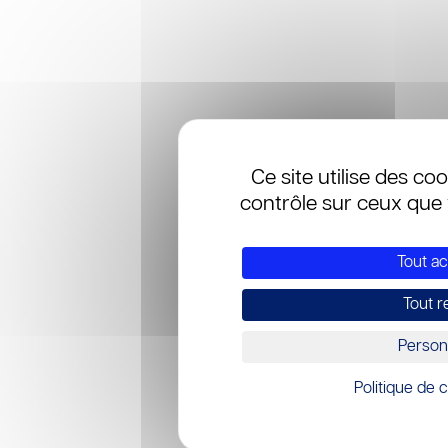
Ce site utilise des co
contrôle sur ceux que 
Tout a
Tout r
Person
Politique de c