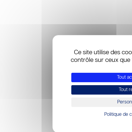
Ce site utilise des co
contrôle sur ceux que 
Tout a
Tout r
Person
Politique de c