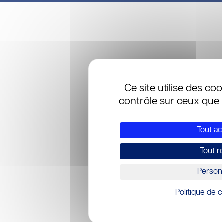
Ce site utilise des co
contrôle sur ceux que 
Tout a
Tout r
Person
Politique de c